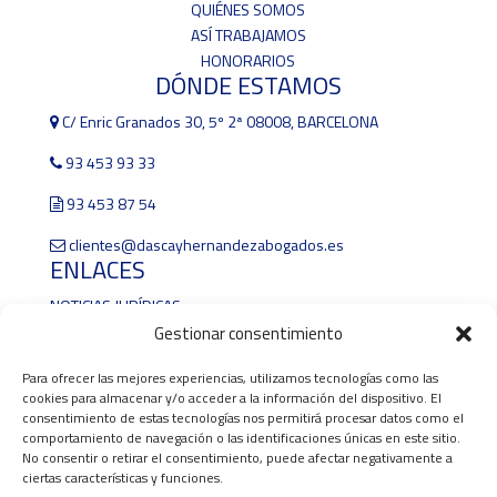
QUIÉNES SOMOS
ASÍ TRABAJAMOS
HONORARIOS
DÓNDE ESTAMOS
C/ Enric Granados 30, 5º 2ª 08008, BARCELONA
93 453 93 33
93 453 87 54
clientes@dascayhernandezabogados.es
ENLACES
NOTICIAS JURÍDICAS
BOE
Gestionar consentimiento
DOCG
Para ofrecer las mejores experiencias, utilizamos tecnologías como las
BOPB
cookies para almacenar y/o acceder a la información del dispositivo. El
COLEGIO DE LA ABOGACÍA DE BARCELONA
consentimiento de estas tecnologías nos permitirá procesar datos como el
AYUNTAMENT DE BARCELONA
comportamiento de navegación o las identificaciones únicas en este sitio.
ABOGADOS SEPARACIONES DIVORCIOS EN BARCELONA
No consentir o retirar el consentimiento, puede afectar negativamente a
ciertas características y funciones.
ABOGADOS PENALISTAS URGENTES EN BARCELONA