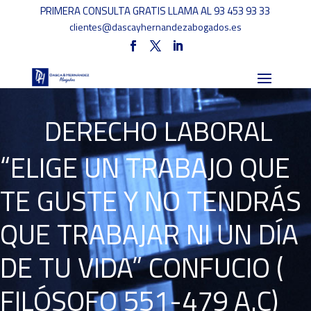
PRIMERA CONSULTA GRATIS LLAMA AL 93 453 93 33
clientes@dascayhernandezabogados.es
DERECHO LABORAL
“ELIGE UN TRABAJO QUE
TE GUSTE Y NO TENDRÁS
QUE TRABAJAR NI UN DÍA
DE TU VIDA” CONFUCIO (
FILÓSOFO 551-479 A.C)