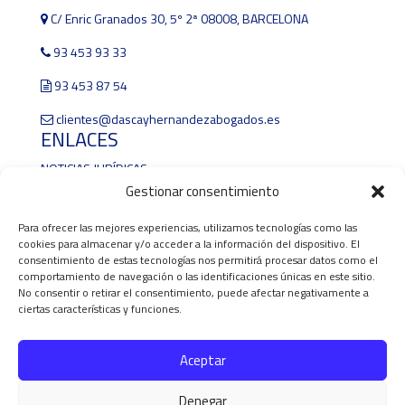
C/ Enric Granados 30, 5º 2ª 08008, BARCELONA
93 453 93 33
93 453 87 54
clientes@dascayhernandezabogados.es
ENLACES
NOTICIAS JURÍDICAS
BOE
Gestionar consentimiento
DOCG
Para ofrecer las mejores experiencias, utilizamos tecnologías como las
BOPB
cookies para almacenar y/o acceder a la información del dispositivo. El
COLEGIO DE LA ABOGACÍA DE BARCELONA
consentimiento de estas tecnologías nos permitirá procesar datos como el
AYUNTAMENT DE BARCELONA
comportamiento de navegación o las identificaciones únicas en este sitio.
ABOGADOS SEPARACIONES DIVORCIOS EN BARCELONA
No consentir o retirar el consentimiento, puede afectar negativamente a
ciertas características y funciones.
ABOGADOS PENALISTAS URGENTES EN BARCELONA
ABOGADOS INDEMNIZACIÓN ACCIDENTES DE TRÁFICO EN
BARCELONA
Aceptar
ABOGADOS HERENCIAS Y SUCESIONES EN BARCELONA
ABOGADOS ACCIONES BANKIA EN BARCELONA
Denegar